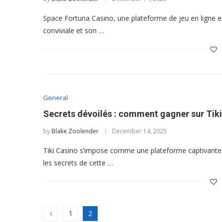
Space Fortuna Casino, une plateforme de jeu en ligne en 
conviviale et son …
General
Secrets dévoilés : comment gagner sur Tiki
by
Blake Zoolender
December 14, 2025
Tiki Casino s’impose comme une plateforme captivante da
les secrets de cette …
2
1