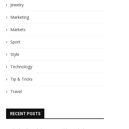
Jewelry
Marketing
Markets
Sport
Style
Technology
Tip & Tricks
Travel
RECENT POSTS