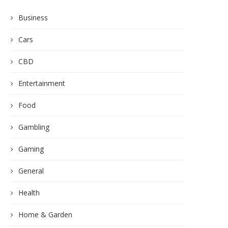
Business
Cars
CBD
Entertainment
Food
Gambling
Gaming
General
Health
Home & Garden