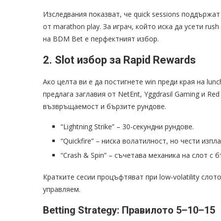
Изследвания показват, че quick sessions поддържат 
от marathon play. За играч, който иска да усети rus
на BDM Bet е перфектният избор.
2. Slot избор за Rapid Rewards
Ако целта ви е да постигнете win преди края на lu
предлага заглавия от NetEnt, Yggdrasil Gaming и Re
възвръщаемост и бързите рундове.
“Lightning Strike” – 30-секундни рундове.
“Quickfire” – ниска волатилност, но чести изпл
“Crash & Spin” – съчетава механика на слот с 
Кратките сесии процъфтяват при low‑volatility сло
управляем.
Betting Strategy: Правилото 5–10–15