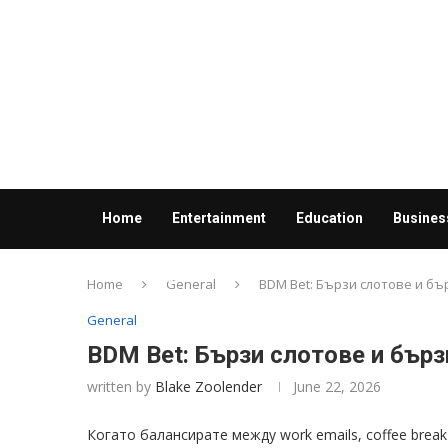
Home
Entertainment
Education
Busines
Contact us
Home
General
BDM Bet: Бързи слотове и бъ
General
BDM Bet: Бързи слотове и бърз
written by
Blake Zoolender
June 22, 2026
Когато балансирате между work emails, coffee break