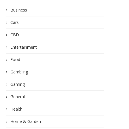
Business
Cars
CBD
Entertainment
Food
Gambling
Gaming
General
Health
Home & Garden