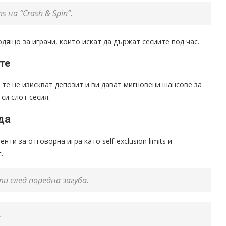
s на “Crash & Spin”.
одящо за играчи, които искат да държат сесиите под час.
те
; те не изискват депозит и ви дават мигновени шансове за
си слот сесия.
да
ти за отговорна игра като self‑exclusion limits и
.
и след поредна загуба.
.