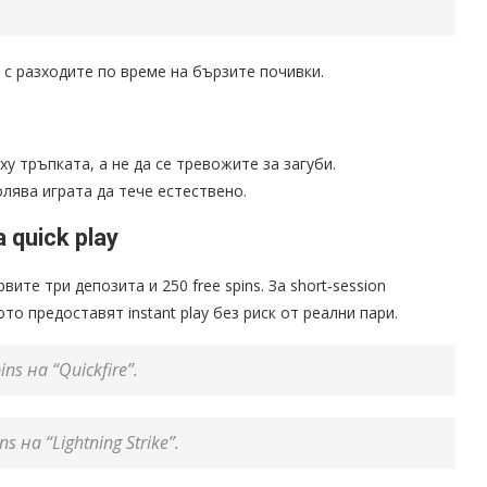
 с разходите по време на бързите почивки.
у тръпката, а не да се тревожите за загуби.
лява играта да тече естествено.
 quick play
ите три депозита и 250 free spins. За short‑session
то предоставят instant play без риск от реални пари.
ns на “Quickfire”.
 на “Lightning Strike”.