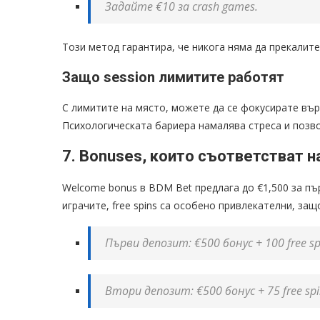
Задайте €10 за crash games.
Този метод гарантира, че никога няма да прекалите
Защо session лимитите работят
С лимитите на място, можете да се фокусирате върх
Психологическата бариера намалява стреса и позво
7. Bonuses, които съответстват на
Welcome bonus в BDM Bet предлага до €1,500 за първ
играчите, free spins са особено привлекателни, защо
Първи депозит: €500 бонус + 100 free spi
Втори депозит: €500 бонус + 75 free spins