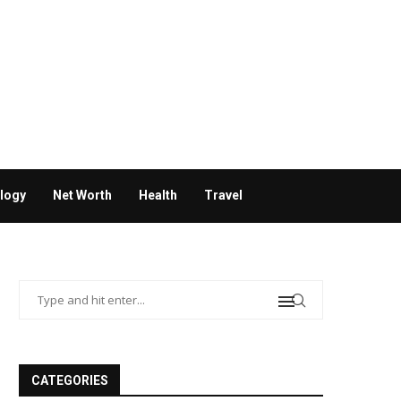
logy
Net Worth
Health
Travel
CATEGORIES