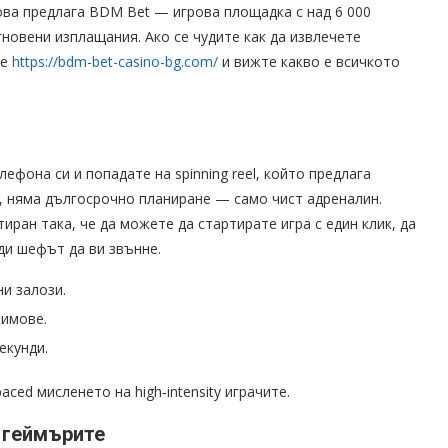
ова предлага BDM Bet — игрова площадка с над 6 000
новени изплащания. Ако се чудите как да извлечете
те
https://bdm-bet-casino-bg.com/
и вижте какво е всичкото
ефона си и попадате на spinning reel, който предлага
, няма дългосрочно планиране — само чист адреналин.
ран така, че да можете да стартирате игра с един клик, да
еди шефът да ви звънне.
и залози.
жимове.
екунди.
ced мисленето на high‑intensity играчите.
n геймърите