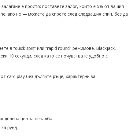
 залагане е просто: поставете залог, който е 5% от вашия
 zone; ако не — можете да спрете след следващия спин, без да
е в “quick spin” или “rapid round” режимове. Blackjack,
еки 10 секунди, след като се почувствате удобно с
от card play без дългите ръце, характерни за
ределена цел за печалба.
 за рунд.