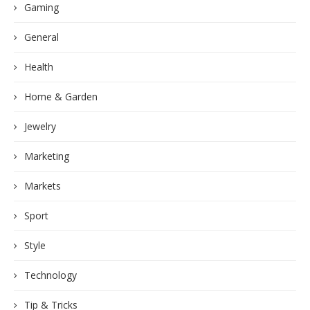
Gaming
General
Health
Home & Garden
Jewelry
Marketing
Markets
Sport
Style
Technology
Tip & Tricks