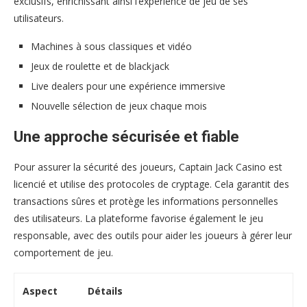
exclusifs, enrichissant ainsi l’expérience de jeu de ses
utilisateurs.
Machines à sous classiques et vidéo
Jeux de roulette et de blackjack
Live dealers pour une expérience immersive
Nouvelle sélection de jeux chaque mois
Une approche sécurisée et fiable
Pour assurer la sécurité des joueurs, Captain Jack Casino est
licencié et utilise des protocoles de cryptage. Cela garantit des
transactions sûres et protège les informations personnelles
des utilisateurs. La plateforme favorise également le jeu
responsable, avec des outils pour aider les joueurs à gérer leur
comportement de jeu.
Aspect
Détails