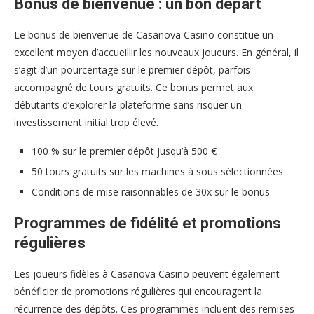
Bonus de bienvenue : un bon départ
Le bonus de bienvenue de Casanova Casino constitue un
excellent moyen d’accueillir les nouveaux joueurs. En général, il
s’agit d’un pourcentage sur le premier dépôt, parfois
accompagné de tours gratuits. Ce bonus permet aux
débutants d’explorer la plateforme sans risquer un
investissement initial trop élevé.
100 % sur le premier dépôt jusqu’à 500 €
50 tours gratuits sur les machines à sous sélectionnées
Conditions de mise raisonnables de 30x sur le bonus
Programmes de fidélité et promotions
régulières
Les joueurs fidèles à Casanova Casino peuvent également
bénéficier de promotions régulières qui encouragent la
récurrence des dépôts. Ces programmes incluent des remises