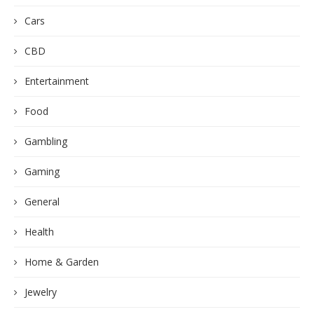
Cars
CBD
Entertainment
Food
Gambling
Gaming
General
Health
Home & Garden
Jewelry