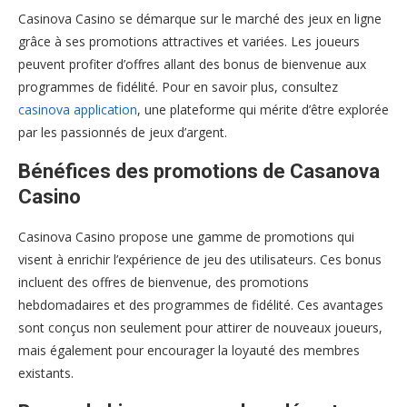
Casinova Casino se démarque sur le marché des jeux en ligne
grâce à ses promotions attractives et variées. Les joueurs
peuvent profiter d’offres allant des bonus de bienvenue aux
programmes de fidélité. Pour en savoir plus, consultez
casinova application
, une plateforme qui mérite d’être explorée
par les passionnés de jeux d’argent.
Bénéfices des promotions de Casanova
Casino
Casinova Casino propose une gamme de promotions qui
visent à enrichir l’expérience de jeu des utilisateurs. Ces bonus
incluent des offres de bienvenue, des promotions
hebdomadaires et des programmes de fidélité. Ces avantages
sont conçus non seulement pour attirer de nouveaux joueurs,
mais également pour encourager la loyauté des membres
existants.