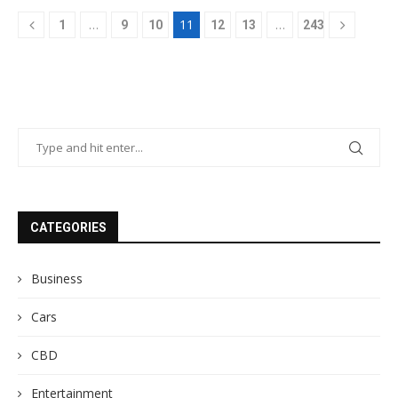
…
11
…
1
9
10
12
13
243
CATEGORIES
Business
Cars
CBD
Entertainment