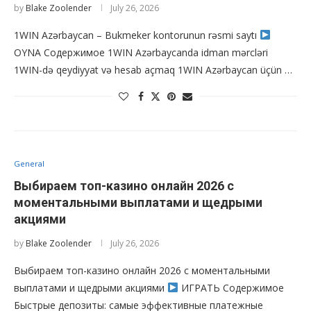
by
Blake Zoolender
July 26, 2026
1WIN Azərbaycan – Bukmeker kontorunun rəsmi saytı
OYNA Содержимое 1WIN Azərbaycanda idman mərcləri
1WIN-də qeydiyyat və hesab açmaq 1WIN Azərbaycan üçün …
General
Выбираем топ-казино онлайн 2026 с
моментальными выплатами и щедрыми
акциями
by
Blake Zoolender
July 26, 2026
Выбираем топ-казино онлайн 2026 с моментальными
выплатами и щедрыми акциями
ИГРАТЬ Содержимое
Быстрые депозиты: самые эффективные платежные