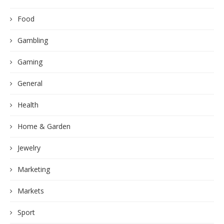
Food
Gambling
Gaming
General
Health
Home & Garden
Jewelry
Marketing
Markets
Sport