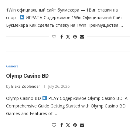
1Win официальный сайт букмекера — 1Вин ставки на
спорт
ИГРАТЬ Содержимое 1Win Официальный Сайт
Букмекера Как сделать ставку на 1Win Преимущества …
General
Olymp Casino BD
by
Blake Zoolender
July 26, 2026
Olymp Casino BD
PLAY Содержимое Olymp Casino BD: A
Comprehensive Guide Getting Started with Olymp Casino BD
Games and Features of …