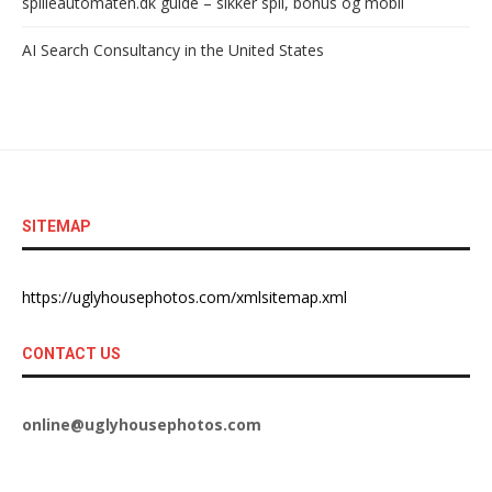
spilleautomaten.dk guide – sikker spil, bonus og mobil
AI Search Consultancy in the United States
SITEMAP
https://uglyhousephotos.com/xmlsitemap.xml
CONTACT US
online@uglyhousephotos.com