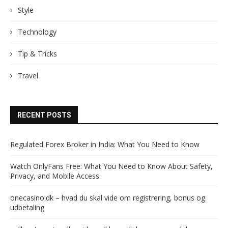
Style
Technology
Tip & Tricks
Travel
RECENT POSTS
Regulated Forex Broker in India: What You Need to Know
Watch OnlyFans Free: What You Need to Know About Safety,
Privacy, and Mobile Access
onecasino.dk – hvad du skal vide om registrering, bonus og
udbetaling