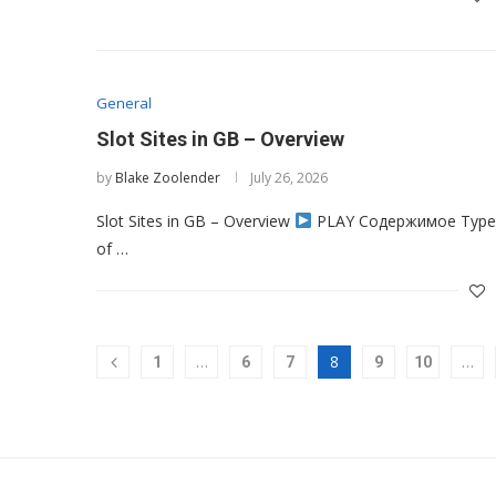
General
Slot Sites in GB – Overview
by
Blake Zoolender
July 26, 2026
Slot Sites in GB – Overview
PLAY Содержимое Types of 
of …
…
8
…
1
6
7
9
10