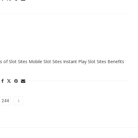
Slot Sites Mobile Slot Sites Instant Play Slot Sites Benefits
244