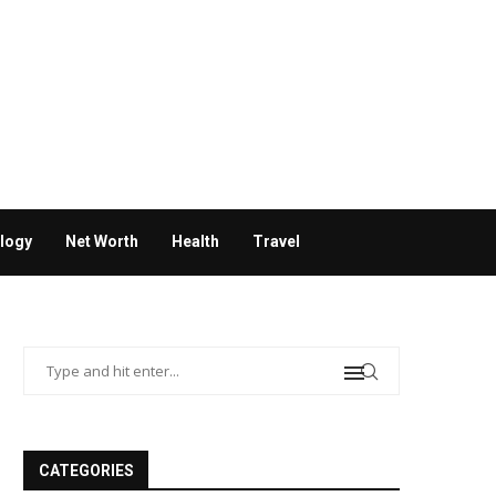
logy
Net Worth
Health
Travel
CATEGORIES