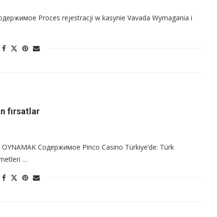
ержимое Proces rejestracji w kasynie Vavada Wymagania i
n fırsatlar
OYNAMAK Содержимое Pinco Casino Türkiye’de: Türk
zmetleri …