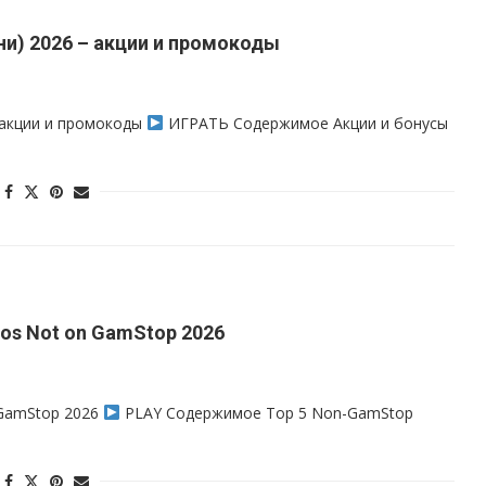
ни) 2026 – акции и промокоды
 акции и промокоды
ИГРАТЬ Содержимое Акции и бонусы
nos Not on GamStop 2026
 GamStop 2026
PLAY Содержимое Top 5 Non-GamStop