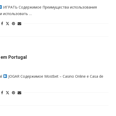
ИГРАТЬ Содержимое Преимущества использования
 и использовать …
 em Portugal
al
JOGAR Содержимое Mostbet – Casino Online e Casa de