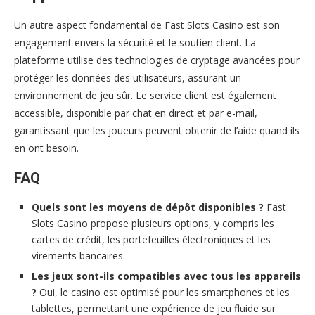
Un autre aspect fondamental de Fast Slots Casino est son
engagement envers la sécurité et le soutien client. La
plateforme utilise des technologies de cryptage avancées pour
protéger les données des utilisateurs, assurant un
environnement de jeu sûr. Le service client est également
accessible, disponible par chat en direct et par e-mail,
garantissant que les joueurs peuvent obtenir de l’aide quand ils
en ont besoin.
FAQ
Quels sont les moyens de dépôt disponibles ?
Fast
Slots Casino propose plusieurs options, y compris les
cartes de crédit, les portefeuilles électroniques et les
virements bancaires.
Les jeux sont-ils compatibles avec tous les appareils
?
Oui, le casino est optimisé pour les smartphones et les
tablettes, permettant une expérience de jeu fluide sur