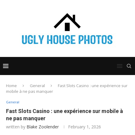
Home
General
Fast Slots Casino : une expérience sur
mobile à ne pas manquer
General
Fast Slots Casino : une expérience sur mobile à
ne pas manquer
written by
Blake Zoolender
February 1, 2026