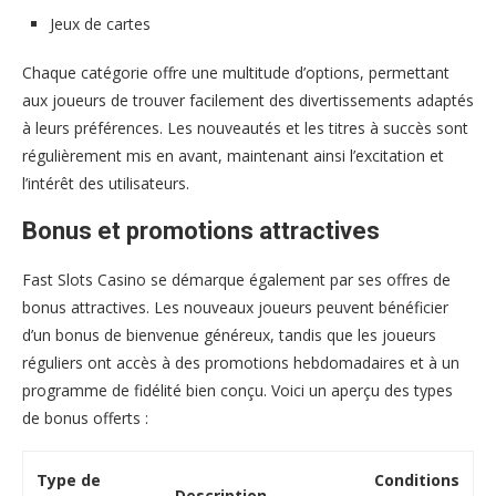
Jeux de cartes
Chaque catégorie offre une multitude d’options, permettant
aux joueurs de trouver facilement des divertissements adaptés
à leurs préférences. Les nouveautés et les titres à succès sont
régulièrement mis en avant, maintenant ainsi l’excitation et
l’intérêt des utilisateurs.
Bonus et promotions attractives
Fast Slots Casino se démarque également par ses offres de
bonus attractives. Les nouveaux joueurs peuvent bénéficier
d’un bonus de bienvenue généreux, tandis que les joueurs
réguliers ont accès à des promotions hebdomadaires et à un
programme de fidélité bien conçu. Voici un aperçu des types
de bonus offerts :
Type de
Conditions
Description