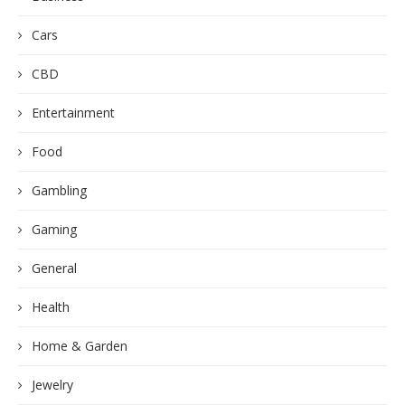
Cars
CBD
Entertainment
Food
Gambling
Gaming
General
Health
Home & Garden
Jewelry