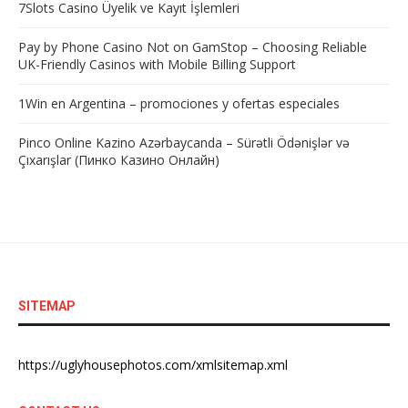
7Slots Casino Üyelik ve Kayıt İşlemleri
Pay by Phone Casino Not on GamStop – Choosing Reliable
UK-Friendly Casinos with Mobile Billing Support
1Win en Argentina – promociones y ofertas especiales
Pinco Online Kazino Azərbaycanda – Sürətli Ödənişlər və
Çıxarışlar (Пинко Казино Онлайн)
SITEMAP
https://uglyhousephotos.com/xmlsitemap.xml