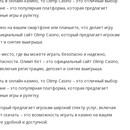
ь в онлайн-казино, то Olimp Casino – это отличный выбор
не – это популярная платформа, которая предлагает
ные игры и рулетку.
ино на вашем смартфоне или планшете, что делает игру
ициальный сайт Olimp Casino, который предлагает игрокам
ит и снятие выигрыша.
 место, где вы можете играть безопасно и надежно,
асности. Олимп бет – это официальный сайт Olimp Casino,
 включая регистрацию, депозит и снятие выигрыша.
ь в онлайн-казино, то Olimp Casino – это отличный выбор
ане – это популярная платформа, которая предлагает
ные игры и рулетку.
торый предлагает игрокам широкий спектр услуг, включая
т скачать – это возможность играть в казино на вашем
е удобной и доступной.