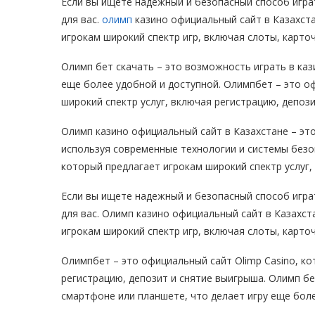
Если вы ищете надежный и безопасный способ играт
для вас.
олимп
казино официальный сайт в Казахста
игрокам широкий спектр игр, включая слоты, карточ
Олимп бет скачать – это возможность играть в каз
еще более удобной и доступной. Олимпбет – это оф
широкий спектр услуг, включая регистрацию, депоз
Олимп казино официальный сайт в Казахстане – это
используя современные технологии и системы безоп
который предлагает игрокам широкий спектр услуг,
Если вы ищете надежный и безопасный способ играт
для вас. Олимп казино официальный сайт в Казахст
игрокам широкий спектр игр, включая слоты, карточ
Олимпбет – это официальный сайт Olimp Casino, ко
регистрацию, депозит и снятие выигрыша. Олимп бе
смартфоне или планшете, что делает игру еще боле