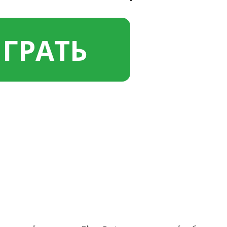
ГРАТЬ