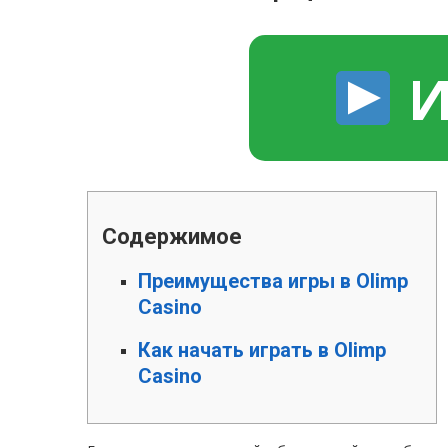
И
Содержимое
Преимущества игры в Olimp
Casino
Как начать играть в Olimp
Casino