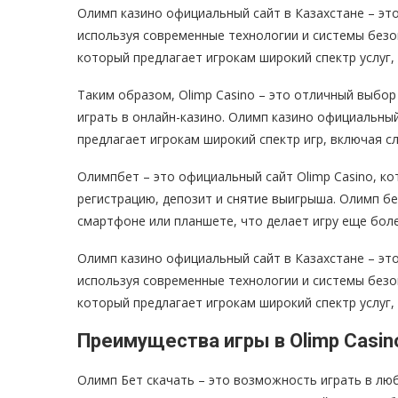
Олимп казино официальный сайт в Казахстане – это
используя современные технологии и системы безоп
который предлагает игрокам широкий спектр услуг,
Таким образом, Olimp Casino – это отличный выбо
играть в онлайн-казино. Олимп казино официальный
предлагает игрокам широкий спектр игр, включая сл
Олимпбет – это официальный сайт Olimp Casino, ко
регистрацию, депозит и снятие выигрыша. Олимп бе
смартфоне или планшете, что делает игру еще боле
Олимп казино официальный сайт в Казахстане – это
используя современные технологии и системы безоп
который предлагает игрокам широкий спектр услуг,
Преимущества игры в Olimp Casin
Олимп Бет скачать – это возможность играть в люб