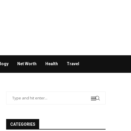
logy
Net Worth
Health
Travel
CATEGORIES