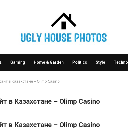
s
Gaming
Home & Garden
Politics
Style
Techno
йт в Казахстане – Olimp Casino
т в Казахстане – Olimp Casino
т в Казахстане – Olimp Casino