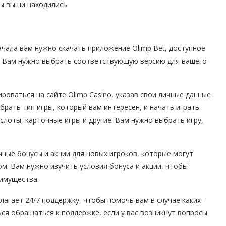
ы вы ни находились.
начала вам нужно скачать приложение Olimp Bet, доступное
o. Вам нужно выбрать соответствующую версию для вашего
роваться на сайте Olimp Casino, указав свои личные данные
рать тип игры, который вам интересен, и начать играть.
слоты, карточные игры и другие. Вам нужно выбрать игру,
чные бонусы и акции для новых игроков, которые могут
м. Вам нужно изучить условия бонуса и акции, чтобы
еимущества.
лагает 24/7 поддержку, чтобы помочь вам в случае каких-
ся обращаться к поддержке, если у вас возникнут вопросы