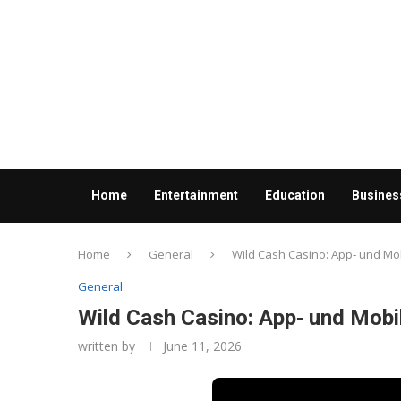
Home
Entertainment
Education
Busines
Contact us
Home
General
Wild Cash Casino: App‑ und Mob
General
Wild Cash Casino: App‑ und Mobil
written by
June 11, 2026