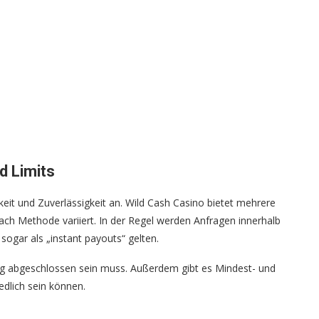
d Limits
it und Zuverlässigkeit an. Wild Cash Casino bietet mehrere
ch Methode variiert. In der Regel werden Anfragen innerhalb
ogar als „instant payouts“ gelten.
ung abgeschlossen sein muss. Außerdem gibt es Mindest- und
dlich sein können.