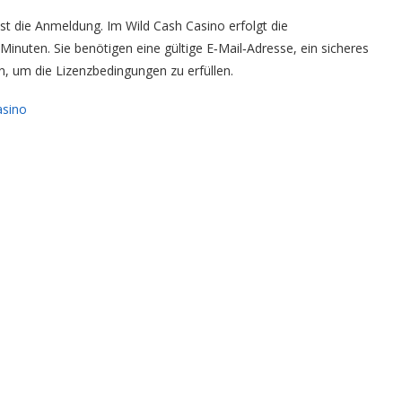
st die Anmeldung. Im Wild Cash Casino erfolgt die
inuten. Sie benötigen eine gültige E‑Mail‑Adresse, ein sicheres
, um die Lizenzbedingungen zu erfüllen.
asino