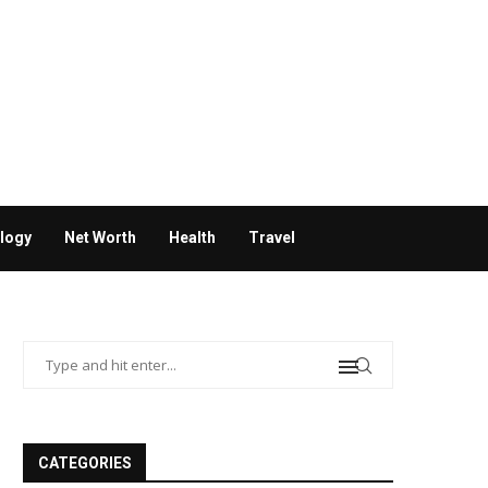
logy
Net Worth
Health
Travel
CATEGORIES