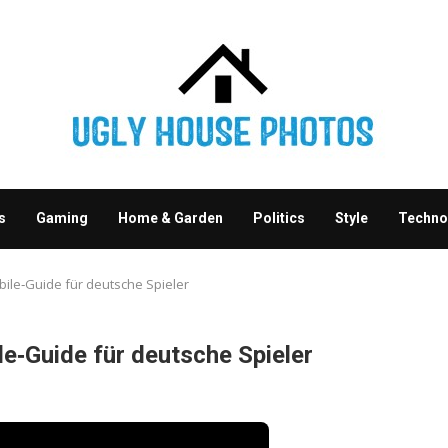
s
Gaming
Home & Garden
Politics
Style
Techno
ile‑Guide für deutsche Spieler
e‑Guide für deutsche Spieler