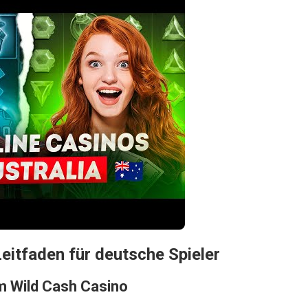
eitfaden für deutsche Spieler
m Wild Cash Casino