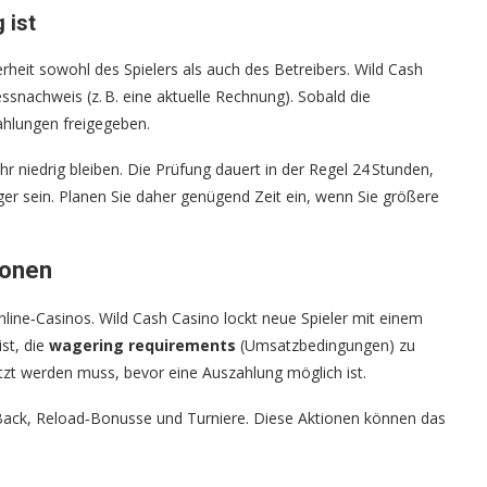
 ist
heit sowohl des Spielers als auch des Betreibers. Wild Cash
ssnachweis (z. B. eine aktuelle Rechnung). Sobald die
hlungen freigegeben.
r niedrig bleiben. Die Prüfung dauert in der Regel 24 Stunden,
r sein. Planen Sie daher genügend Zeit ein, wenn Sie größere
ionen
ine‑Casinos. Wild Cash Casino lockt neue Spieler mit einem
st, die
wagering requirements
(Umsatzbedingungen) zu
zt werden muss, bevor eine Auszahlung möglich ist.
Back, Reload‑Bonusse und Turniere. Diese Aktionen können das