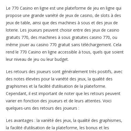
Le 770 Casino en ligne est une plateforme de jeu en ligne qui
propose une grande variété de jeux de casino, de slots à des
jeux de table, ainsi que des machines à sous et des jeux de
loterie. Les joueurs peuvent choisir entre des jeux de casino
gratuits 770, des machines à sous gratuites casino 770, ou
même jouer au casino 770 gratuit sans téléchargement. Cela
rend le 770 Casino en ligne accessible à tous, quels que soient
leur niveau de jeu ou leur budget.
Les retours des joueurs sont généralement très positifs, avec
des notes élevées pour la variété des jeux, la qualité des
graphismes et la facilité d’utilisation de la plateforme.
Cependant, il est important de noter que les retours peuvent
varier en fonction des joueurs et de leurs attentes. Voici
quelques-uns des retours des joueurs :
Les avantages : la variété des jeux, la qualité des graphismes,
la facilité d’utilisation de la plateforme, les bonus et les