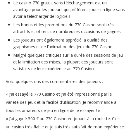
Le casino 770 gratuit sans téléchargement est un
avantage pour les joueurs qui préfèrent jouer en ligne sans
avoir à télécharger de logiciels.
Les bonus et les promotions du 770 Casino sont très
attractifs et offrent de nombreuses occasions de gagner.
Les joueurs ont également apprécié la qualité des
graphismes et de l’animation des jeux du 770 Casino.
Malgré quelques critiques sur la durée des sessions de jeu
et la limitation des mises, la plupart des joueurs sont
satisfaits de leur expérience au 770 Casino.
Voici quelques-uns des commentaires des joueurs :
« J’ai essayé le 770 Casino et j’ai été impressionné par la
variété des jeux et la facilité d’utilisation. Je recommande à
tous les amateurs de jeu en ligne de le essayer ! »
« J’ai gagné 500 € au 770 Casino en jouant à la roulette. C’est
un casino très fiable et je suis très satisfait de mon expérience.