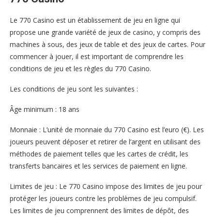
Le 770 Casino est un établissement de jeu en ligne qui
propose une grande variété de jeux de casino, y compris des
machines à sous, des jeux de table et des jeux de cartes. Pour
commencer à jouer, il est important de comprendre les
conditions de jeu et les règles du 770 Casino.
Les conditions de jeu sont les suivantes :
Âge minimum : 18 ans
Monnaie : L’unité de monnaie du 770 Casino est l’euro (€). Les
joueurs peuvent déposer et retirer de l’argent en utilisant des
méthodes de paiement telles que les cartes de crédit, les
transferts bancaires et les services de paiement en ligne.
Limites de jeu : Le 770 Casino impose des limites de jeu pour
protéger les joueurs contre les problèmes de jeu compulsif.
Les limites de jeu comprennent des limites de dépôt, des