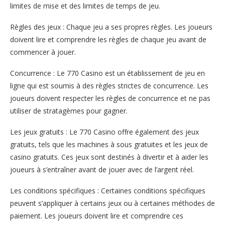
limites de mise et des limites de temps de jeu.
Règles des jeux : Chaque jeu a ses propres règles. Les joueurs
doivent lire et comprendre les règles de chaque jeu avant de
commencer à jouer.
Concurrence : Le 770 Casino est un établissement de jeu en
ligne qui est soumis à des règles strictes de concurrence. Les
joueurs doivent respecter les règles de concurrence et ne pas
utiliser de stratagèmes pour gagner.
Les jeux gratuits : Le 770 Casino offre également des jeux
gratuits, tels que les machines à sous gratuites et les jeux de
casino gratuits. Ces jeux sont destinés à divertir et à aider les
joueurs à s’entraîner avant de jouer avec de l’argent réel.
Les conditions spécifiques : Certaines conditions spécifiques
peuvent s’appliquer à certains jeux ou à certaines méthodes de
paiement. Les joueurs doivent lire et comprendre ces