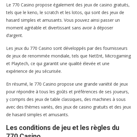
Le 770 Casino propose également des jeux de casino gratuits,
tels que le keno, le scratch et les lotos, qui sont des jeux de
hasard simples et amusants. Vous pouvez ainsi passer un
moment agréable et divertissant sans avoir à déposer
d’argent.
Les jeux du 770 Casino sont développés par des fournisseurs
de jeux de renommée mondiale, tels que NetEnt, Microgaming
et Playtech, ce qui garantit une qualité élevée et une
expérience de jeu sécurisée.
En résumé, le 770 Casino propose une grande variété de jeux
pour répondre à tous les goûts et préférences de ses joueurs,
y compris des jeux de table classiques, des machines à sous
avec des thèmes variés, des jeux de casino gratuits et des jeux
de hasard simples et amusants.
Les conditions de jeu et les règles du
770 Casino