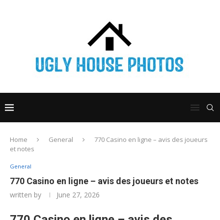
Home
General
770 Casino en ligne – avis des joueurs
et notes
General
770 Casino en ligne – avis des joueurs et notes
written by
June 27, 2026
770 Casino en ligne – avis des