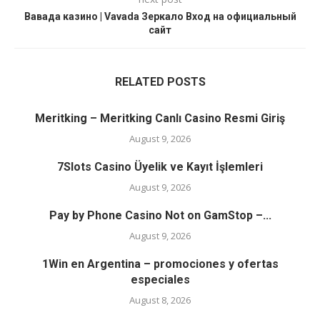
Вавада казино | Vavada Зеркало Вход на официальный
сайт
RELATED POSTS
Meritking – Meritking Canlı Casino Resmi Giriş
August 9, 2026
7Slots Casino Üyelik ve Kayıt İşlemleri
August 9, 2026
Pay by Phone Casino Not on GamStop –...
August 9, 2026
1Win en Argentina – promociones y ofertas
especiales
August 8, 2026