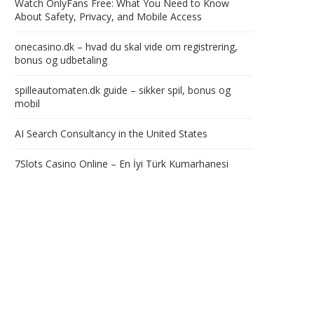
Watch OnlyFans Free: What You Need to Know
About Safety, Privacy, and Mobile Access
onecasino.dk – hvad du skal vide om registrering,
bonus og udbetaling
spilleautomaten.dk guide – sikker spil, bonus og
mobil
AI Search Consultancy in the United States
7Slots Casino Online – En İyi Türk Kumarhanesi