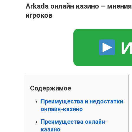
Arkada онлайн казино – мнени
игроков
И
Содержимое
Преимущества и недостатки
онлайн-казино
Преимущества онлайн-
казино