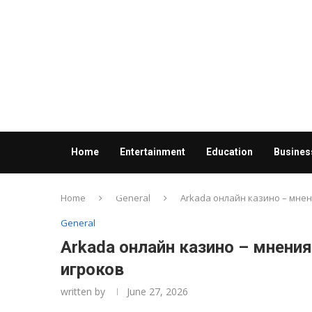
Home
Entertainment
Education
Busines
Contact us
Home
General
Arkada онлайн казино – мне
General
Arkada онлайн казино – мнени
игроков
written by
June 27, 2026