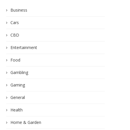
Business
Cars
CBD
Entertainment
Food
Gambling
Gaming
General
Health
Home & Garden