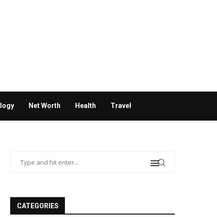
logy
Net Worth
Health
Travel
CATEGORIES