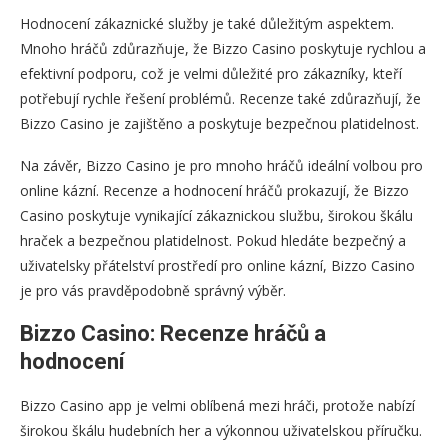
Hodnocení zákaznické služby je také důležitým aspektem.
Mnoho hráčů zdůrazňuje, že Bizzo Casino poskytuje rychlou a
efektivní podporu, což je velmi důležité pro zákazníky, kteří
potřebují rychle řešení problémů. Recenze také zdůrazňují, že
Bizzo Casino je zajištěno a poskytuje bezpečnou platidelnost.
Na závěr, Bizzo Casino je pro mnoho hráčů ideální volbou pro
online kázní. Recenze a hodnocení hráčů prokazují, že Bizzo
Casino poskytuje vynikající zákaznickou službu, širokou škálu
hraček a bezpečnou platidelnost. Pokud hledáte bezpečný a
uživatelsky přátelství prostředí pro online kázní, Bizzo Casino
je pro vás pravděpodobně správný výběr.
Bizzo Casino: Recenze hráčů a
hodnocení
Bizzo Casino app je velmi oblíbená mezi hráči, protože nabízí
širokou škálu hudebních her a výkonnou uživatelskou příručku.