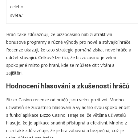
celého
světa.”
Hrači také zdůrazňují, že bizzocasino nabízí atraktivní
bonusové programy a různé výhody pro nové a stávající hráče.
Recenze ukazují, že tato strategie pomáhá získat nové hráče a
udržet stávající. Celkově lze říci, že bizzocasino je velmi
spokojené místo pro hraní, kde se můžete cítit vítáni a
zajištěni.
Hodnocení hlasování a zkušenosti hráčů
Bizzo Casino recenze od hráčů jsou velmi pozitivní. Mnoho
uživatelů se zúčastnilo hlasování a vyjádřilo svou spokojenost
s funkcí aplikace Bizzo Casino. Hraje se, že většina uživatelů
hlasuje, že je aplikace snadně přístupná a efektivní. Mnoho z
nich také zdůrazňuje, že je hra zábavná a bezpečná, což je