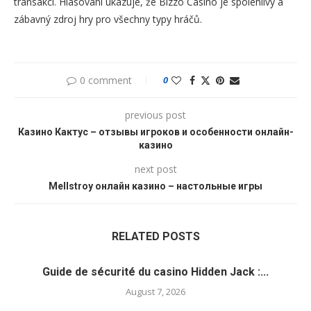
transakcí. Hlasování ukazuje, že Bizzo Casino je spolehlivý a
zábavný zdroj hry pro všechny typy hráčů.
0 comment
0
previous post
Казино Кактус – отзывы игроков и особенности онлайн-
казино
next post
Mellstroy онлайн казино – настольные игры
RELATED POSTS
Guide de sécurité du casino Hidden Jack :...
August 7, 2026