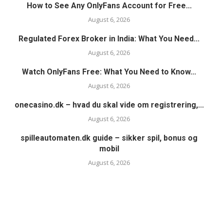
How to See Any OnlyFans Account for Free...
August 6, 2026
Regulated Forex Broker in India: What You Need...
August 6, 2026
Watch OnlyFans Free: What You Need to Know...
August 6, 2026
onecasino.dk – hvad du skal vide om registrering,...
August 6, 2026
spilleautomaten.dk guide – sikker spil, bonus og
mobil
August 6, 2026