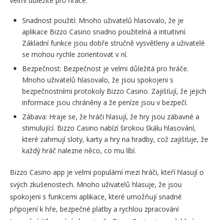
velmi důležité pro hráče.
Snadnost použití: Mnoho uživatelů hlasovalo, že je
aplikace Bizzo Casino snadno použitelná a intuitivní.
Základní funkce jsou dobře stručně vysvětleny a uživatelé
se mohou rychle zorientovat v ní.
Bezpečnost: Bezpečnost je velmi důležitá pro hráče.
Mnoho uživatelů hlasovalo, že jsou spokojeni s
bezpečnostními protokoly Bizzo Casino. Zajišťují, že jejich
informace jsou chráněny a že peníze jsou v bezpečí.
Zábava: Hraje se, že hráči hlasují, že hry jsou zábavné a
stimulující. Bizzo Casino nabízí širokou škálu hlasování,
které zahrnují sloty, karty a hry na hradby, což zajišťuje, že
každý hráč nalezne něco, co mu líbí.
Bizzo Casino app je velmi populární mezi hráči, kteří hlasují o
svých zkušenostech. Mnoho uživatelů hlasuje, že jsou
spokojeni s funkcemi aplikace, které umožňují snadné
připojení k hře, bezpečné platby a rychlou zpracování