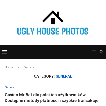
Home
General
CATEGORY:
GENERAL
General
Casino Mr Bet dla polskich użytkowników –
Dostępne metody płatności i szybkie transakcje