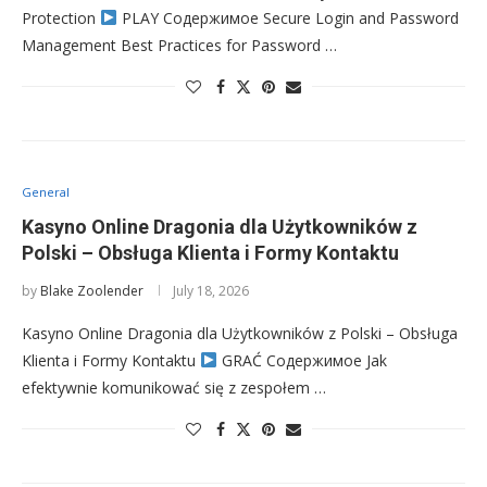
Protection
PLAY Содержимое Secure Login and Password
Management Best Practices for Password …
General
Kasyno Online Dragonia dla Użytkowników z
Polski – Obsługa Klienta i Formy Kontaktu
by
Blake Zoolender
July 18, 2026
Kasyno Online Dragonia dla Użytkowników z Polski – Obsługa
Klienta i Formy Kontaktu
GRAĆ Содержимое Jak
efektywnie komunikować się z zespołem …