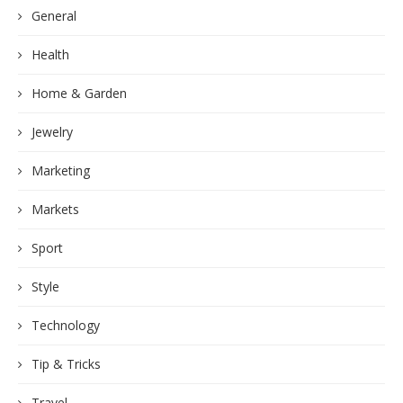
General
Health
Home & Garden
Jewelry
Marketing
Markets
Sport
Style
Technology
Tip & Tricks
Travel