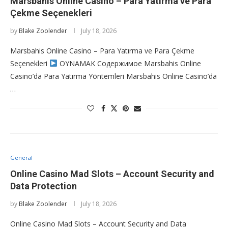
Marsbahis Online Casino – Para Yatırma ve Para
Çekme Seçenekleri
by
Blake Zoolender
July 18, 2026
Marsbahis Online Casino – Para Yatırma ve Para Çekme
Seçenekleri
OYNAMAK Содержимое Marsbahis Online
Casino’da Para Yatırma Yöntemleri Marsbahis Online Casino’da
…
General
Online Casino Mad Slots – Account Security and
Data Protection
by
Blake Zoolender
July 18, 2026
Online Casino Mad Slots – Account Security and Data