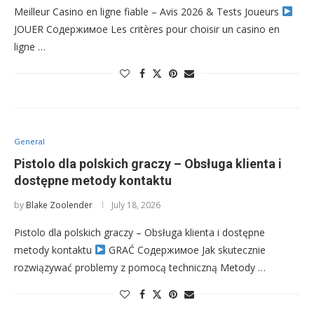
Meilleur Casino en ligne fiable – Avis 2026 & Tests Joueurs
JOUER Содержимое Les critères pour choisir un casino en
ligne …
General
Pistolo dla polskich graczy – Obsługa klienta i
dostępne metody kontaktu
by
Blake Zoolender
July 18, 2026
Pistolo dla polskich graczy – Obsługa klienta i dostępne
metody kontaktu
GRAĆ Содержимое Jak skutecznie
rozwiązywać problemy z pomocą techniczną Metody …