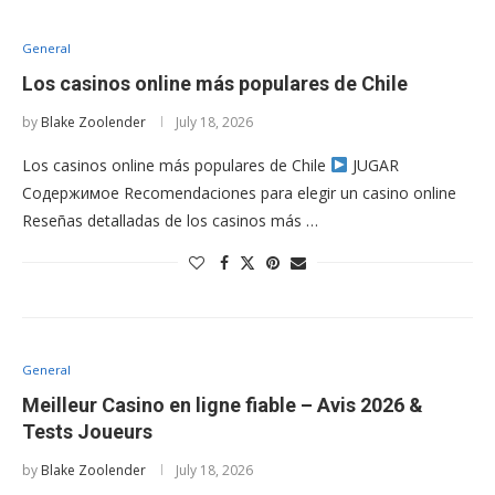
General
Los casinos online más populares de Chile
by
Blake Zoolender
July 18, 2026
Los casinos online más populares de Chile
JUGAR
Содержимое Recomendaciones para elegir un casino online
Reseñas detalladas de los casinos más …
General
Meilleur Casino en ligne fiable – Avis 2026 &
Tests Joueurs
by
Blake Zoolender
July 18, 2026