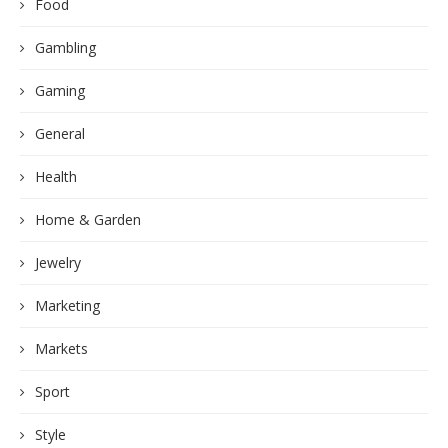
Food
Gambling
Gaming
General
Health
Home & Garden
Jewelry
Marketing
Markets
Sport
Style