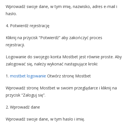
Wprowadź swoje dane, w tym imię, nazwisko, adres e-mail i
hasło.
4. Potwierdź rejestrację
Kliknij na przycisk “Potwierdź” aby zakończyć proces
rejestracji.
Logowanie do swojego konta Mostbet jest równie proste. Aby
zalogować się, należy wykonać następujące kroki:
1.
mostbet logowanie
Otwórz stronę Mostbet
Wprowadź stronę Mostbet w swoim przeglądarce i kliknij na
przycisk “Zaloguj się”.
2. Wprowadź dane
Wprowadź swoje dane, w tym hasło i imię.