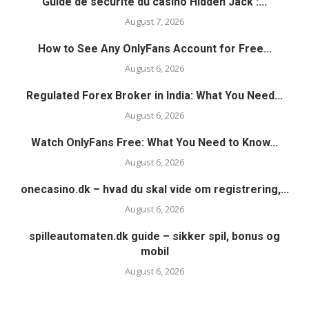
Guide de sécurité du casino Hidden Jack :...
August 7, 2026
How to See Any OnlyFans Account for Free...
August 6, 2026
Regulated Forex Broker in India: What You Need...
August 6, 2026
Watch OnlyFans Free: What You Need to Know...
August 6, 2026
onecasino.dk – hvad du skal vide om registrering,...
August 6, 2026
spilleautomaten.dk guide – sikker spil, bonus og
mobil
August 6, 2026