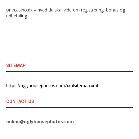
onecasino.dk – hvad du skal vide om registrering, bonus og
udbetaling
SITEMAP
https://uglyhousephotos.com/xmlsitemap.xml
CONTACT US
online@uglyhousephotos.com