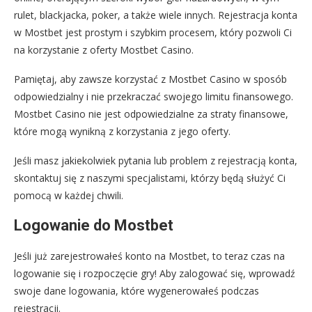
rulet, blackjacka, poker, a także wiele innych. Rejestracja konta
w Mostbet jest prostym i szybkim procesem, który pozwoli Ci
na korzystanie z oferty Mostbet Casino.
Pamiętaj, aby zawsze korzystać z Mostbet Casino w sposób
odpowiedzialny i nie przekraczać swojego limitu finansowego.
Mostbet Casino nie jest odpowiedzialne za straty finansowe,
które mogą wynikną z korzystania z jego oferty.
Jeśli masz jakiekolwiek pytania lub problem z rejestracją konta,
skontaktuj się z naszymi specjalistami, którzy będą służyć Ci
pomocą w każdej chwili.
Logowanie do Mostbet
Jeśli już zarejestrowałeś konto na Mostbet, to teraz czas na
logowanie się i rozpoczęcie gry! Aby zalogować się, wprowadź
swoje dane logowania, które wygenerowałeś podczas
rejestracji.