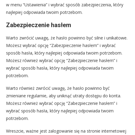
w menu “Ustawienia” i wybrać sposób zabezpieczenia, który
najlepiej odpowiada twoim potrzebom.
Zabezpieczenie hasłem
Warto zwrócić uwagę, że hasło powinno być silne i unikatowe.
Możesz wybrać opcję “Zabezpieczenie hasłem” i wybrać
sposób hasła, który najlepiej odpowiada twoim potrzebom.
Możesz również wybrać opcję “Zabezpieczenie hasłem” i
wybrać sposób hasła, który najlepiej odpowiada twoim
potrzebom.
Warto również zwrócić uwagę, że hasło powinno być
zmieniane regularnie, aby uniknąć utraty dostępu do konta.
Możesz również wybrać opcję “Zabezpieczenie hasłem” i
wybrać sposób hasła, który najlepiej odpowiada twoim
potrzebom.
Wreszcie, ważne jest zalogowanie się na stronie internetowej