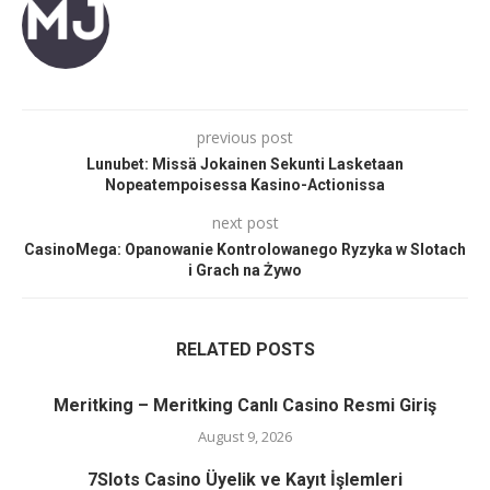
previous post
Lunubet: Missä Jokainen Sekunti Lasketaan
Nopeatempoisessa Kasino-Actionissa
next post
CasinoMega: Opanowanie Kontrolowanego Ryzyka w Slotach
i Grach na Żywo
RELATED POSTS
Meritking – Meritking Canlı Casino Resmi Giriş
August 9, 2026
7Slots Casino Üyelik ve Kayıt İşlemleri