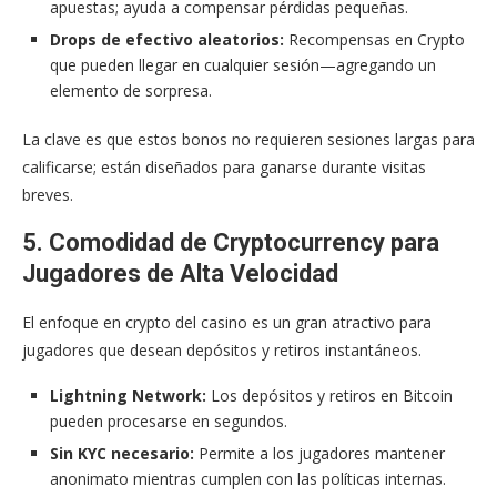
apuestas; ayuda a compensar pérdidas pequeñas.
Drops de efectivo aleatorios:
Recompensas en Crypto
que pueden llegar en cualquier sesión—agregando un
elemento de sorpresa.
La clave es que estos bonos no requieren sesiones largas para
calificarse; están diseñados para ganarse durante visitas
breves.
5. Comodidad de Cryptocurrency para
Jugadores de Alta Velocidad
El enfoque en crypto del casino es un gran atractivo para
jugadores que desean depósitos y retiros instantáneos.
Lightning Network:
Los depósitos y retiros en Bitcoin
pueden procesarse en segundos.
Sin KYC necesario:
Permite a los jugadores mantener
anonimato mientras cumplen con las políticas internas.