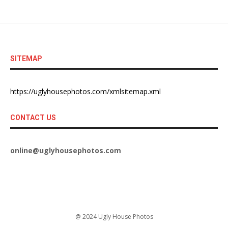
SITEMAP
https://uglyhousephotos.com/xmlsitemap.xml
CONTACT US
online@uglyhousephotos.com
@ 2024 Ugly House Photos