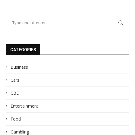
CATEGORIES
Business
Cars
CBD
Entertainment
Food
Gambling