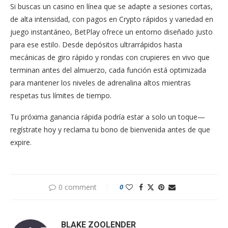
Si buscas un casino en línea que se adapte a sesiones cortas,
de alta intensidad, con pagos en Crypto rápidos y variedad en
juego instantáneo, BetPlay ofrece un entorno diseñado justo
para ese estilo. Desde depósitos ultrarrápidos hasta
mecánicas de giro rápido y rondas con crupieres en vivo que
terminan antes del almuerzo, cada función está optimizada
para mantener los niveles de adrenalina altos mientras
respetas tus límites de tiempo.
Tu próxima ganancia rápida podría estar a solo un toque—
regístrate hoy y reclama tu bono de bienvenida antes de que
expire.
0 comment
0
BLAKE ZOOLENDER