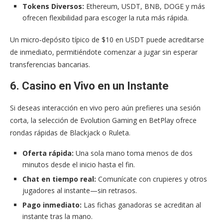
Tokens Diversos:
Ethereum, USDT, BNB, DOGE y más
ofrecen flexibilidad para escoger la ruta más rápida.
Un micro‑depósito típico de $10 en USDT puede acreditarse
de inmediato, permitiéndote comenzar a jugar sin esperar
transferencias bancarias.
6. Casino en Vivo en un Instante
Si deseas interacción en vivo pero aún prefieres una sesión
corta, la selección de Evolution Gaming en BetPlay ofrece
rondas rápidas de Blackjack o Ruleta.
Oferta rápida:
Una sola mano toma menos de dos
minutos desde el inicio hasta el fin.
Chat en tiempo real:
Comunícate con crupieres y otros
jugadores al instante—sin retrasos.
Pago inmediato:
Las fichas ganadoras se acreditan al
instante tras la mano.