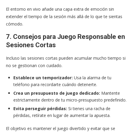
El entorno en vivo añade una capa extra de emoción sin
extender el tiempo de la sesión más allá de lo que te sientas
cómodo.
7. Consejos para Juego Responsable en
Sesiones Cortas
Incluso las sesiones cortas pueden acumular mucho tiempo si
no se gestionan con cuidado.
Establece un temporizador:
Usa la alarma de tu
teléfono para recordarte cuándo detenerte.
Crea un presupuesto de juego dedicado:
Mantente
estrictamente dentro de tu micro‑presupuesto predefinido.
Evita perseguir pérdidas:
Si tienes una racha de
pérdidas, retírate en lugar de aumentar la apuesta.
El objetivo es mantener el juego divertido y evitar que se