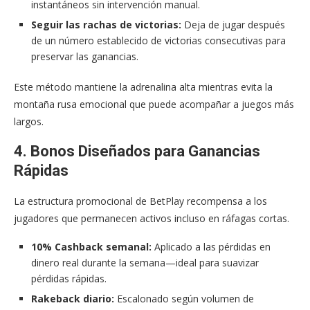
instantáneos sin intervención manual.
Seguir las rachas de victorias:
Deja de jugar después
de un número establecido de victorias consecutivas para
preservar las ganancias.
Este método mantiene la adrenalina alta mientras evita la
montaña rusa emocional que puede acompañar a juegos más
largos.
4. Bonos Diseñados para Ganancias
Rápidas
La estructura promocional de BetPlay recompensa a los
jugadores que permanecen activos incluso en ráfagas cortas.
10% Cashback semanal:
Aplicado a las pérdidas en
dinero real durante la semana—ideal para suavizar
pérdidas rápidas.
Rakeback diario:
Escalonado según volumen de