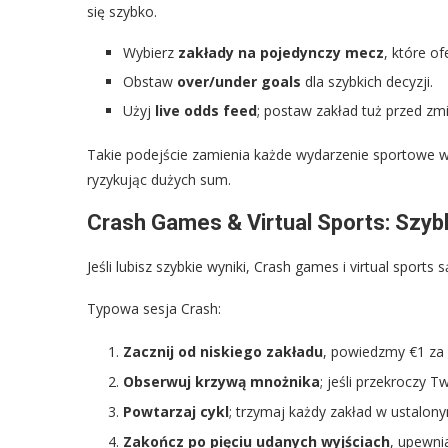
się szybko.
Wybierz
zakłady na pojedynczy mecz
, które of
Obstaw
over/under goals
dla szybkich decyzji.
Użyj
live odds feed
; postaw zakład tuż przed zm
Takie podejście zamienia każde wydarzenie sportowe w
ryzykując dużych sum.
Crash Games & Virtual Sports: Szybk
Jeśli lubisz szybkie wyniki, Crash games i virtual sports s
Typowa sesja Crash:
Zacznij od niskiego zakładu
, powiedzmy €1 za 
Obserwuj krzywą mnożnika
; jeśli przekroczy T
Powtarzaj cykl
; trzymaj każdy zakład w ustalony
Zakończ po pięciu udanych wyjściach
, upewnia