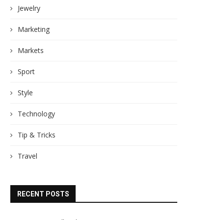
Jewelry
Marketing
Markets
Sport
Style
Technology
Tip & Tricks
Travel
RECENT POSTS