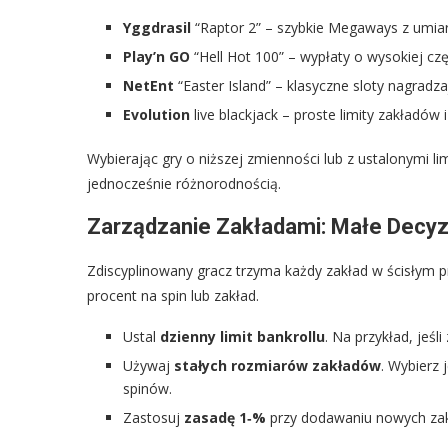
Yggdrasil
“Raptor 2” – szybkie Megaways z umia
Play’n GO
“Hell Hot 100” – wypłaty o wysokiej czę
NetEnt
“Easter Island” – klasyczne sloty nagradz
Evolution
live blackjack – proste limity zakładów 
Wybierając gry o niższej zmienności lub z ustalonymi li
jednocześnie różnorodnością.
Zarządzanie Zakładami: Małe Decyzj
Zdiscyplinowany gracz trzyma każdy zakład w ścisłym p
procent na spin lub zakład.
Ustal
dzienny limit bankrollu
. Na przykład, jeśl
Używaj
stałych rozmiarów zakładów
. Wybierz
spinów.
Zastosuj
zasadę 1‑%
przy dodawaniu nowych zak