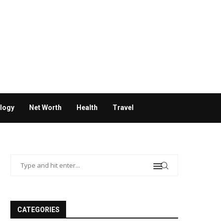
logy
Net Worth
Health
Travel
CATEGORIES