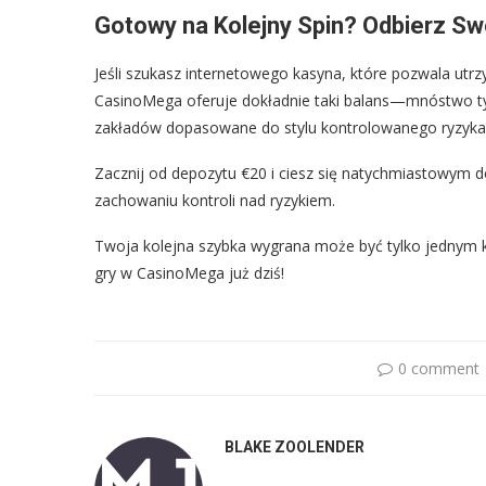
Gotowy na Kolejny Spin? Odbierz Sw
Jeśli szukasz internetowego kasyna, które pozwala utrz
CasinoMega oferuje dokładnie taki balans—mnóstwo ty
zakładów dopasowane do stylu kontrolowanego ryzyka
Zacznij od depozytu €20 i ciesz się natychmiastowym 
zachowaniu kontroli nad ryzykiem.
Twoja kolejna szybka wygrana może być tylko jednym k
gry w CasinoMega już dziś!
0 comment
BLAKE ZOOLENDER