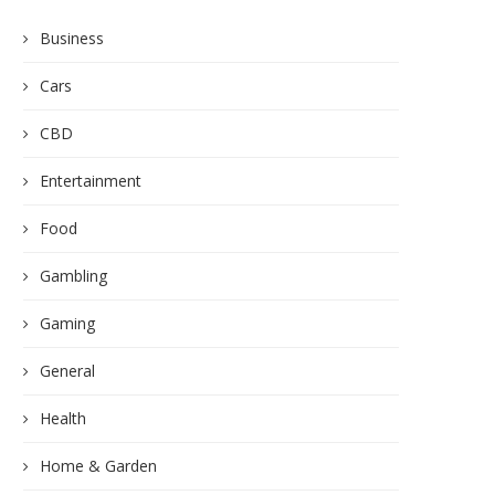
Business
Cars
CBD
Entertainment
Food
Gambling
Gaming
General
Health
Home & Garden