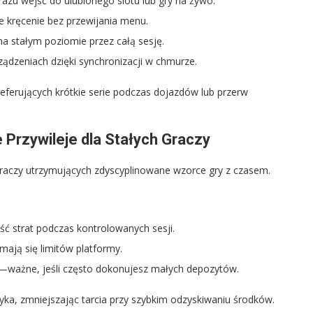
 razu wejść do ulubionego slotu lub gry na żywo.
e kręcenie bez przewijania menu.
na stałym poziomie przez całą sesję.
ądzeniach dzięki synchronizacji w chmurze.
referujących krótkie serie podczas dojazdów lub przerw
Przywileje dla Stałych Graczy
raczy utrzymujących zdyscyplinowane wzorce gry z czasem.
ć strat podczas kontrolowanych sesji.
mają się limitów platformy.
i—ważne, jeśli często dokonujesz małych depozytów.
ka, zmniejszając tarcia przy szybkim odzyskiwaniu środków.