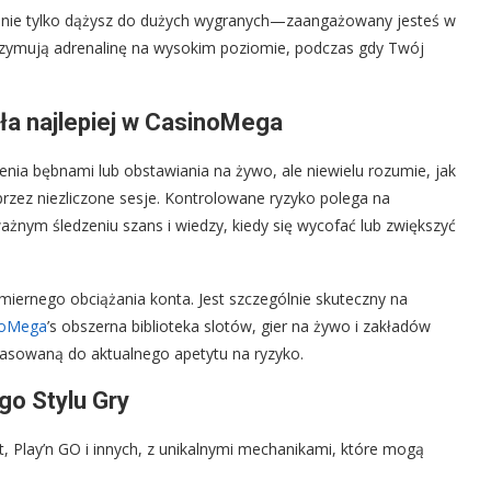
, nie tylko dążysz do dużych wygranych—zaangażowany jesteś w
trzymują adrenalinę na wysokim poziomie, podczas gdy Twój
ła najlepiej w CasinoMega
enia bębnami lub obstawiania na żywo, ale niewielu rozumie, jak
rzez niezliczone sesje. Kontrolowane ryzyko polega na
ważnym śledzeniu szans i wiedzy, kiedy się wycofać lub zwiększyć
iernego obciążania konta. Jest szczególnie skuteczny na
noMega
’s obszerna biblioteka slotów, gier na żywo i zakładów
sowaną do aktualnego apetytu na ryzyko.
o Stylu Gry
, Play’n GO i innych, z unikalnymi mechanikami, które mogą