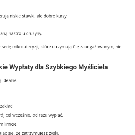
erują niskie stawki, ale dobre kursy.
ianą nastroju drużyny.
 serię mikro‑decyzji, które utrzymują Cię zaangażowanym, nie
ie Wypłaty dla Szybkiego Myśliciela
ą idealne.
zakład.
wój cel wcześnie, od razu wypłać.
m limicie.
jąc się, że zatrzymujesz zyski.