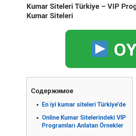
Kumar Siteleri Türkiye – VIP Pro
Kumar Siteleri
OY
Содержимое
En iyi kumar siteleri Türkiye’de
Online Kumar Sitelerindeki VIP
Programları Anlatan Örnekler