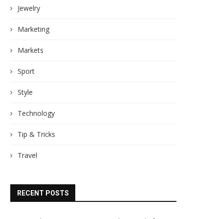
Jewelry
Marketing
Markets
Sport
Style
Technology
Tip & Tricks
Travel
RECENT POSTS