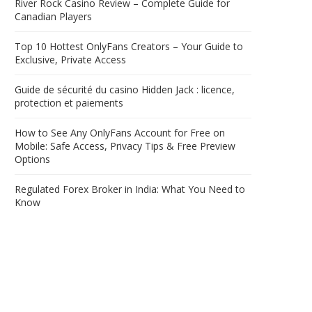
River Rock Casino Review – Complete Guide for
Canadian Players
Top 10 Hottest OnlyFans Creators – Your Guide to
Exclusive, Private Access
Guide de sécurité du casino Hidden Jack : licence,
protection et paiements
How to See Any OnlyFans Account for Free on
Mobile: Safe Access, Privacy Tips & Free Preview
Options
Regulated Forex Broker in India: What You Need to
Know