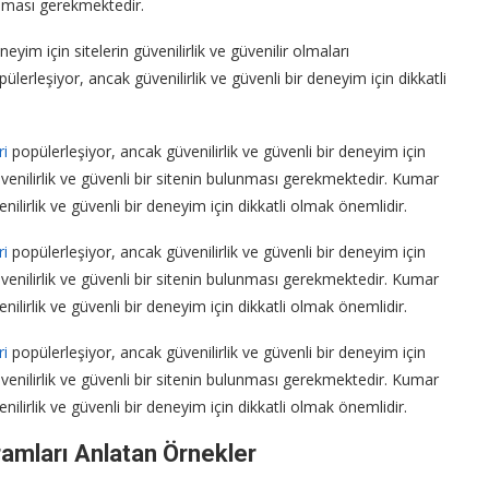
lunması gerekmektedir.
neyim için sitelerin güvenilirlik ve güvenilir olmaları
lerleşiyor, ancak güvenilirlik ve güvenli bir deneyim için dikkatli
ri
popülerleşiyor, ancak güvenilirlik ve güvenli bir deneyim için
üvenilirlik ve güvenli bir sitenin bulunması gerekmektedir. Kumar
nilirlik ve güvenli bir deneyim için dikkatli olmak önemlidir.
ri
popülerleşiyor, ancak güvenilirlik ve güvenli bir deneyim için
üvenilirlik ve güvenli bir sitenin bulunması gerekmektedir. Kumar
nilirlik ve güvenli bir deneyim için dikkatli olmak önemlidir.
ri
popülerleşiyor, ancak güvenilirlik ve güvenli bir deneyim için
üvenilirlik ve güvenli bir sitenin bulunması gerekmektedir. Kumar
nilirlik ve güvenli bir deneyim için dikkatli olmak önemlidir.
ramları Anlatan Örnekler