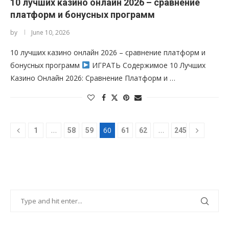
10 лучших казино онлайн 2026 – сравнение
платформ и бонусных программ
by
June 10, 2026
10 лучших казино онлайн 2026 – сравнение платформ и
бонусных программ
ИГРАТЬ Содержимое 10 Лучших
Казино Онлайн 2026: Сравнение Платформ и …
…
60
…
1
58
59
61
62
245