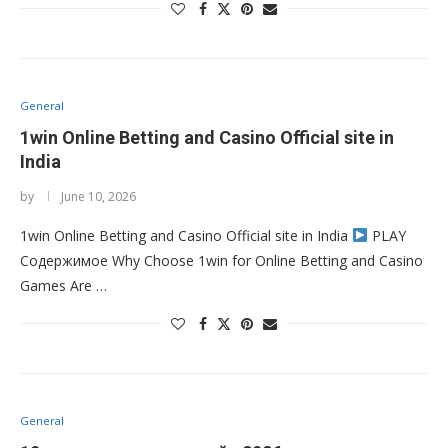
General
1win Online Betting and Casino Official site in
India
by
June 10, 2026
1win Online Betting and Casino Official site in India
PLAY
Содержимое Why Choose 1win for Online Betting and Casino
Games Are …
General