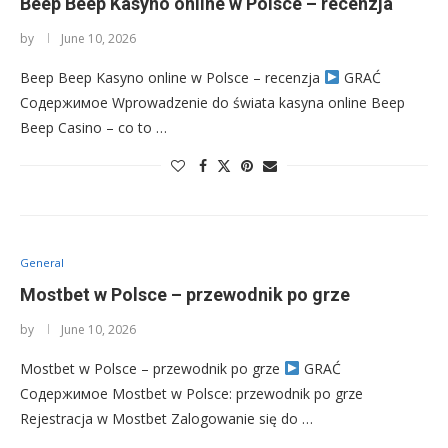
Beep Beep Kasyno online w Polsce – recenzja
by
June 10, 2026
Beep Beep Kasyno online w Polsce – recenzja
GRAĆ
Содержимое Wprowadzenie do świata kasyna online Beep
Beep Casino – co to …
General
Mostbet w Polsce – przewodnik po grze
by
June 10, 2026
Mostbet w Polsce – przewodnik po grze
GRAĆ
Содержимое Mostbet w Polsce: przewodnik po grze
Rejestracja w Mostbet Zalogowanie się do …