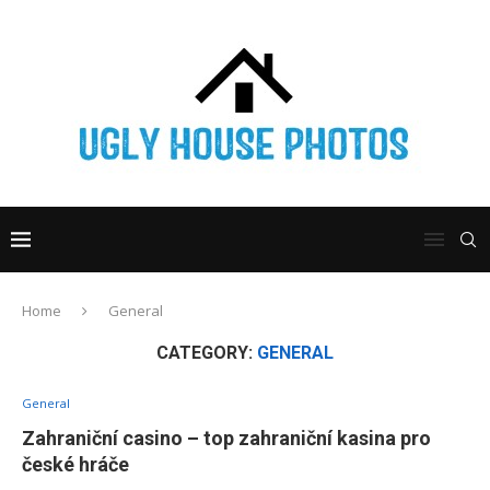
Home
General
CATEGORY:
GENERAL
General
Zahraniční casino – top zahraniční kasina pro
české hráče