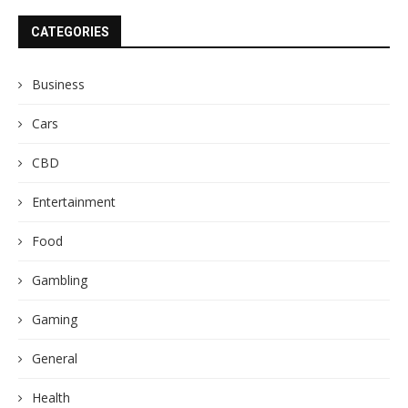
CATEGORIES
Business
Cars
CBD
Entertainment
Food
Gambling
Gaming
General
Health