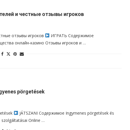
ателей и честные отзывы игроков
естные отзывы игроков
ИГРАТЬ Содержимое
щества онлайн-казино Отзывы игроков и …
ngyenes pörgetések
getések
JÁTSZANI Содержимое Ingymenes pörgetések és
 szolgáltatásai Online …