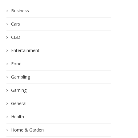
Business
Cars
CBD
Entertainment
Food
Gambling
Gaming
General
Health
Home & Garden