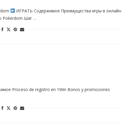
erdom
ИГРАТЬ Содержимое Преимущества игры в онлайн-
но Pokerdom Шаг …
мое Proceso de registro en 1Win Bonos y promociones