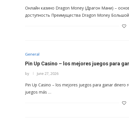
Онлайн казино Dragon Money (Драгон Мани) – осн
доступность Преимущества Dragon Money Большой 
General
Pin Up Casino – los mejores juegos para gan
by
June 27, 2026
Pin Up Casino – los mejores juegos para ganar dinero 
juegos más …