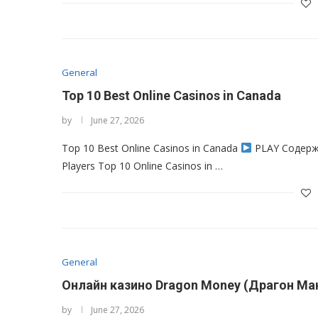
General
Top 10 Best Online Casinos in Canada
by
June 27, 2026
Top 10 Best Online Casinos in Canada
PLAY Содержи
Players Top 10 Online Casinos in …
General
Онлайн казино Dragon Money (Драгон Ма
by
June 27, 2026